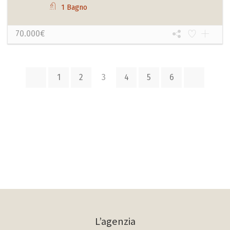
1 Bagno
70.000€
1
2
3
4
5
6
L’agenzia