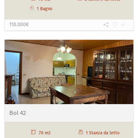
1 Bagno
110.000€
Bol 42
70 m2
1 Stanza da letto