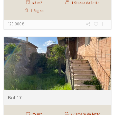
43 m2
1 Stanza da letto
1 Bagno
125.000€
Bol 17
75 m2
2 Camere da letto