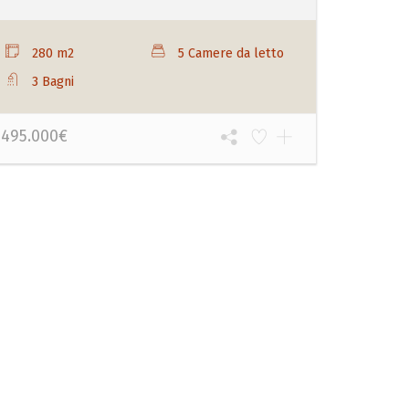
280 m2
5 Camere da letto
3 Bagni
495.000€