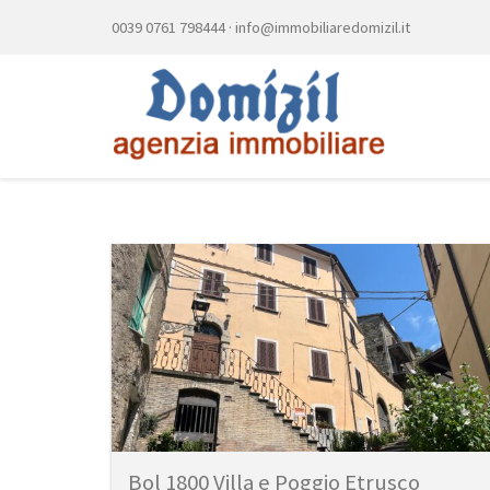
0039 0761 798444
·
info@immobiliaredomizil.it
Bol 1800 Villa e Poggio Etrusco