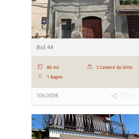
Bol 44
80 m2
2 Camere da letto
1 Bagno
106.000€