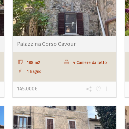
Palazzina Corso Cavour
188 m2
4 Camere da letto
1 Bagno
145.000€