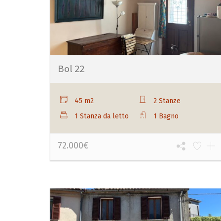
Bol 22
45 m2
2 Stanze
1 Stanza da letto
1 Bagno
72.000€