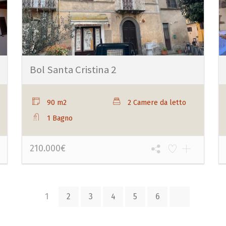
Bol Santa Cristina 2
90 m2
2 Camere da letto
1 Bagno
210.000€
1
2
3
4
5
6