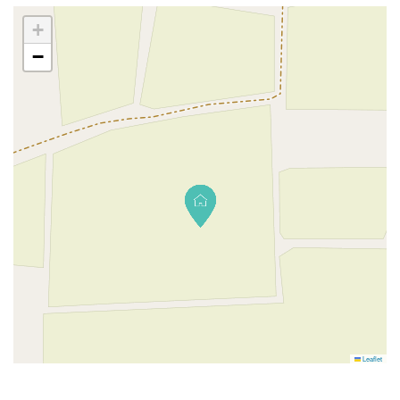
+
My Location
−
Leaflet