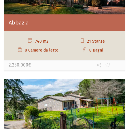
Abbazia
740 m2
21 Stanze
8 Camere da letto
8 Bagni
2.250.000€