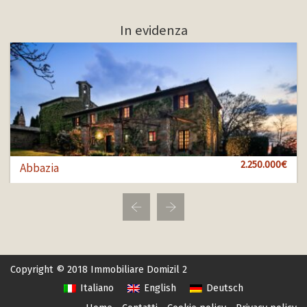
In evidenza
1.000.000€
2.250.000€
850.000€
Abbazia
Bol 100
Bol 456
Copyright © 2018 Immobiliare Domizil 2
Italiano
English
Deutsch