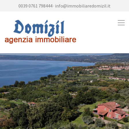
0039 0761 798444
·
info@immobiliaredomizil.it