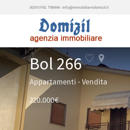
0039 0761 798444
·
info@immobiliaredomizil.it
Bol 266
Appartamenti · Vendita
220.000€