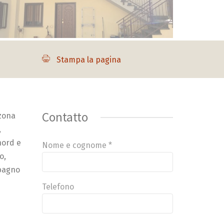
Stampa la pagina
Contatto
 zona
,
nord e
Nome e cognome *
o,
 bagno
Telefono