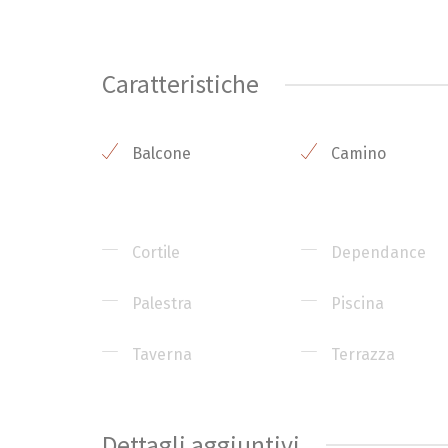
Caratteristiche
Balcone
Camino
Cortile
Dependance
Palestra
Piscina
Taverna
Terrazza
Dettagli aggiuntivi