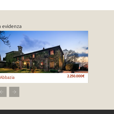
n evidenza
1.000.000€
2.250.000€
850.000€
Abbazia
Bol 100
Bol 456