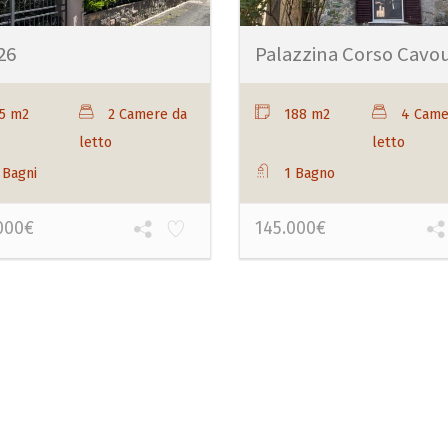
26
Palazzina Corso Cavo
5 m2
2 Camere da
188 m2
4 Came
letto
letto
 Bagni
1 Bagno
000€
145.000€