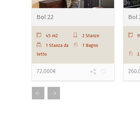
Bol 22
Bol 
45 m2
2 Stanze
9
1 Stanza da
1 Bagno
letto
2
72.000€
260.