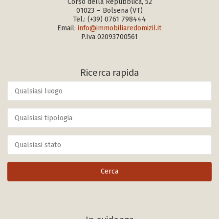
Corso della Repubblica, 52
01023 – Bolsena (VT)
Tel.:
(+39) 0761 798444
Email:
info@immobiliaredomizil.it
P.Iva 02093700561
Ricerca rapida