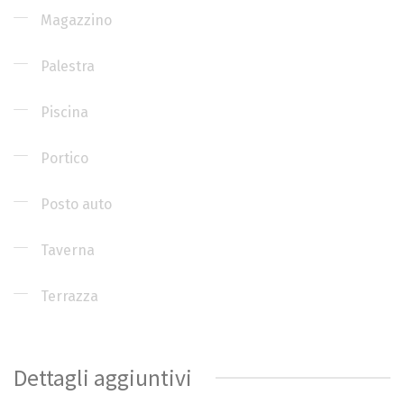
Magazzino
Palestra
Piscina
Portico
Posto auto
Taverna
Terrazza
Dettagli aggiuntivi