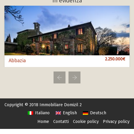
In evidenza
1.000.000€
2.250.000€
850.000€
Abbazia
Bol 100
Bol 456
Copyright © 2018 Immobiliare Domizil 2
Italiano
English
Deutsch
Home
Contatti
Cookie policy
Privacy policy