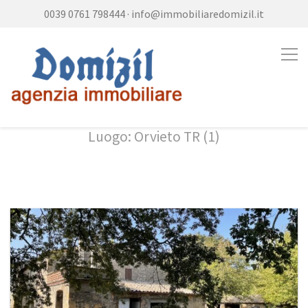
0039 0761 798444
·
info@immobiliaredomizil.it
Luogo: Orvieto TR (1)