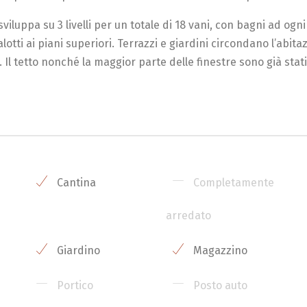
viluppa su 3 livelli per un totale di 18 vani, con bagni ad ogni
otti ai piani superiori. Terrazzi e giardini circondano l’abita
. Il tetto nonché la maggior parte delle finestre sono già stati
Cantina
Completamente
arredato
Giardino
Magazzino
Portico
Posto auto