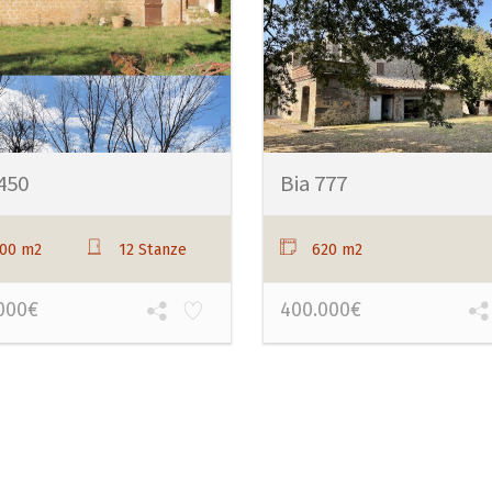
450
Bia 777
00 m2
12 Stanze
620 m2
000€
400.000€