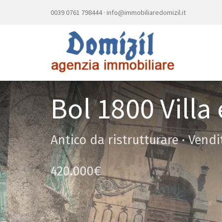
0039 0761 798444
·
info@immobiliaredomizil.it
Bol 1800 Villa
Antico da ristrutturare · Vendi
420.000€