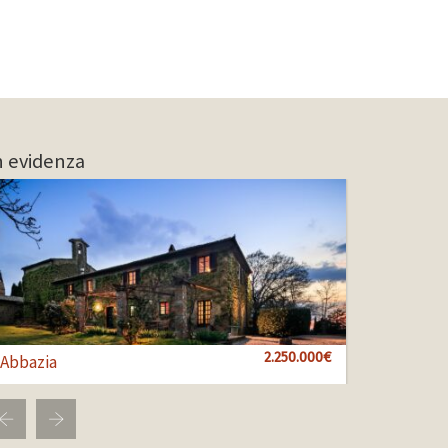
n evidenza
1.000.000€
2.250.000€
850.000€
Abbazia
Bol 100
Bol 456