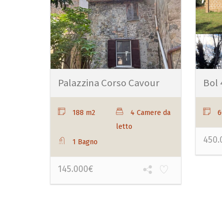
Palazzina Corso Cavour
Bol 
188 m2
4 Camere da
6
letto
450.
1 Bagno
145.000€