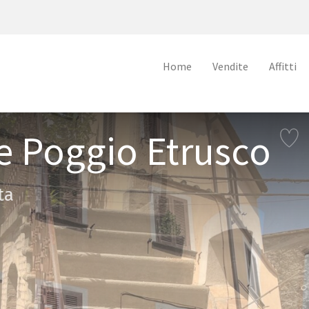
Home
Vendite
Affitti
 e Poggio Etrusco
ta