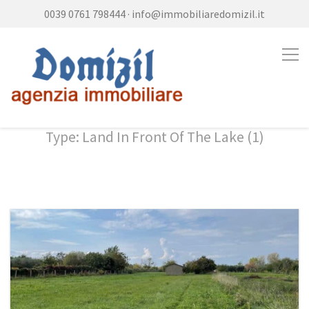
0039 0761 798444
·
info@immobiliaredomizil.it
Type: Land In Front Of The Lake (1)