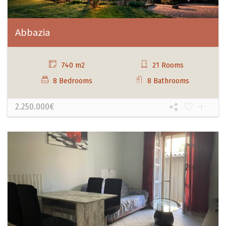
Abbazia
740 m2
21 Rooms
8 Bedrooms
8 Bathrooms
2.250.000€