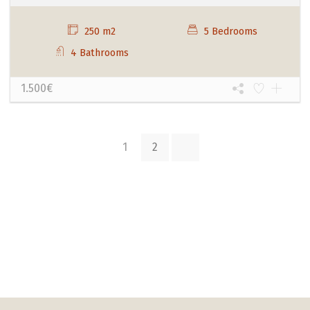
250 m2
5 Bedrooms
4 Bathrooms
1.500€
1
2