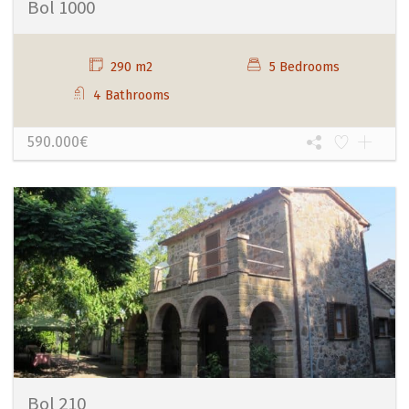
Bol 1000
290 m2
5 Bedrooms
4 Bathrooms
590.000€
Bol 210