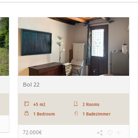
Bol 22
45 m2
2 Rooms
1 Bedroom
1 Badezimmer
72.000€