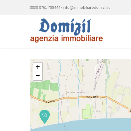
0039 0761 798444
·
info@immobiliaredomizil.it
+
−