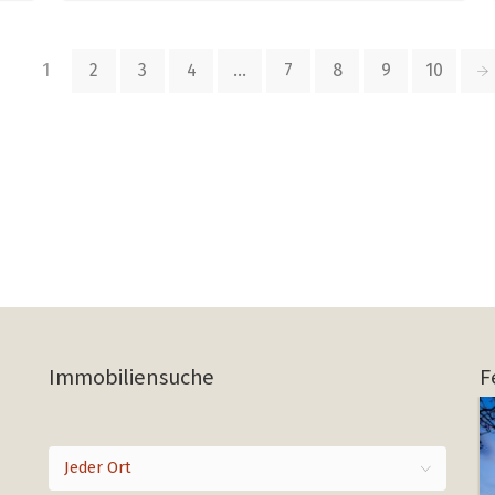
1
2
3
4
…
7
8
9
10
Immobiliensuche
F
Jeder Ort