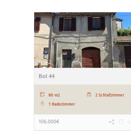
Bol 44
80 m2
2 Schlafzimmer
1 Badezimmer
106.000€